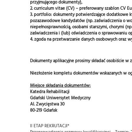
przyjmującego dokumenty),
2. curriculum vitae (CV) – preferowany szablon CV Eu
3. portfolio: dokumenty potwierdzające dodatkowe k
pozazawodowe kandydatów (np. zaświadczenia o wolo
niepełnosprawnością, osobami starszymi, chorymi (n
zaświadczenia i (lub) oświadczenia o sprawowaniu o
4. zgoda na przetwarzanie danych osobowych oraz w
Dokumenty aplikacyjne prosimy składać osobiście w za
Niezłożenie kompletu dokumentów wskazanych w ogłos
Miejsce składania dokumentów:
Katedra Rehabilitacji
Gdański Uniwersytet Medyczny
Al. Zwycięstwa 30
80-219 Gdańsk
II ETAP REKRUTACJI*
Przeprowadzenie rozmowy kwalifikacyjnej
– Termin: 2