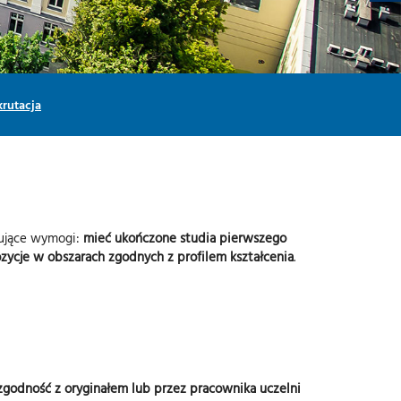
I
-
M
U
T
-
M
Y
-
krutacja
L
pujące wymogi:
mieć ukończone studia pierwszego
zycje w obszarach zgodnych z profilem kształcenia
.
 zgodność z oryginałem lub przez pracownika uczelni