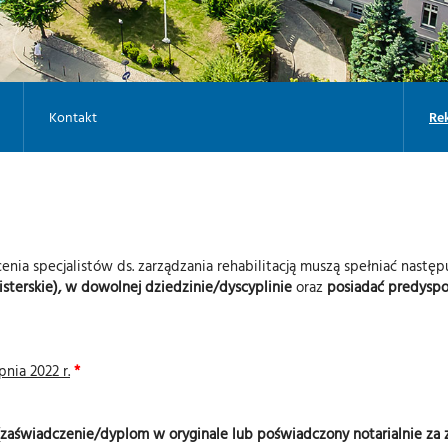
Kontakt
Re
nia specjalistów ds. zarządzania rehabilitacją muszą spełniać nastę
gisterskie), w dowolnej dziedzinie/dyscyplinie
oraz
posiadać predyspo
nia 2022 r.
*
a (zaświadczenie/dyplom w oryginale lub poświadczony notarialnie za