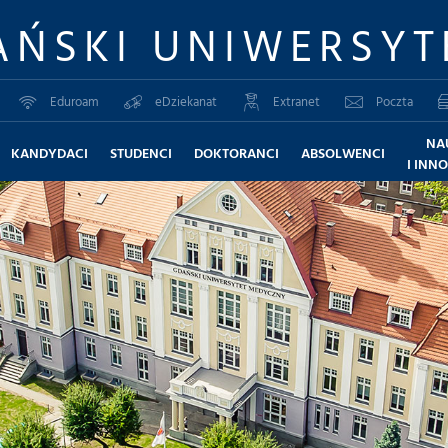
AŃSKI UNIWERSYT
Eduroam
eDziekanat
Extranet
Poczta
NA
KANDYDACI
STUDENCI
DOKTORANCI
ABSOLWENCI
I INN