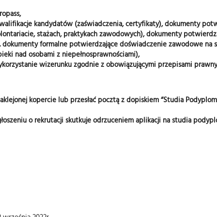
ropass,
walifikacje kandydatów (zaświadczenia, certyfikaty), dokumenty po
ntariacie, stażach, praktykach zawodowych), dokumenty potwierdza
p. dokumenty formalne potwierdzające doświadczenie zawodowe na st
pieki nad osobami z niepełnosprawnościami),
ykorzystanie wizerunku zgodnie z obowiązującymi przepisami prawny
klejonej kopercie lub przesłać pocztą z dopiskiem “Studia Podyplomow
zeniu o rekrutacji skutkuje odrzuceniem aplikacji na studia podyp
 września 2022r.