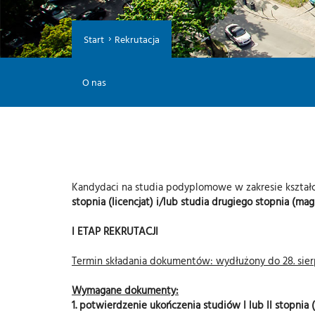
Start
Rekrutacja
O nas
Kandydaci na studia podyplomowe w zakresie kształce
stopnia (licencjat) i/lub studia drugiego stopnia (ma
I ETAP REKRUTACJI
Termin składania dokumentów: wydłużony do 28. sierp
Wymagane dokumenty:
1. potwierdzenie ukończenia studiów I lub II stopni